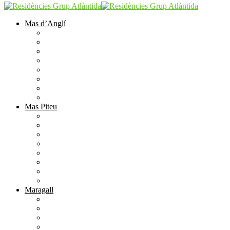
Mas d’Anglí
Instal·lacions
Serveis
Activitats
Visita virtual
Galeria
Ubicació
Preus
Formulari de contacte
Mas Piteu
Instal·lacions
Serveis
Activitats
Visita virtual
Galeria
Ubicació
Preus
Formulari de contacte
Maragall
Instal.lacions
Serveis
Activitats
Visita virtual