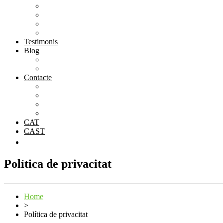
Galeria
Preus
Ubicació
Formulari de contacte
Testimonis
Blog
Blog
Notícies
Contacte
Formulari de contacte
On som
Treballa amb nosaltres
El Grup Atlàntida
CAT
CAST
Política de privacitat
Home
>
Política de privacitat