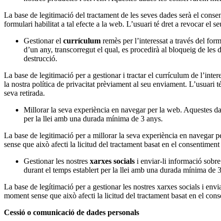
La base de legitimació del tractament de les seves dades serà el consent
formulari habilitat a tal efecte a la web. L’usuari té dret a revocar el
Gestionar el
currículum
remès per l’interessat a través del for
d’un any, transcorregut el qual, es procedirà al bloqueig de les d
destrucció.
La base de legitimació per a gestionar i tractar el currículum de l’inte
la nostra política de privacitat prèviament al seu enviament. L’usuari 
seva retirada.
Millorar la seva experiència en navegar per la web. Aquestes da
per la llei amb una durada mínima de 3 anys.
La base de legitimació per a millorar la seva experiència en navegar p
sense que això afecti la licitud del tractament basat en el consentiment 
Gestionar les nostres
xarxes socials
i enviar-li informació sobre
durant el temps establert per la llei amb una durada mínima de 
La base de legítimació per a gestionar les nostres xarxes socials i envia
moment sense que això afecti la licitud del tractament basat en el conse
Cessió o comunicació de dades personals