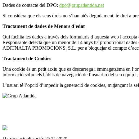
Dades de contacte del DPO:
dpo@grupatlantida.net
Si considera que els seus drets no s’han atès degudament, té dret a pr
Tractament de dades de Menors d’edat
Qui facilita les dades a través dels formularis d’aquesta web i accepta
Responsable detecta que un menor de 14 anys ha proporcionat dades de c
ADITNALTA PROMOCIONS, S.L. per a bloquejar el compte d’accés dels 
Tractament de Cookies
Una cookie és un petit arxiu que es descarrega i emmagatzema en l’or
informació sobre els hàbits de navegació de l’usuari o del seu equip i, 
L’usuari té l’opció d’impedir la generació de cookies, mitjançant la s
www.residenciesgrupatlantida.cat
info@residenciesgrupatlantida.cat
Darrera actualització: 25/11/2020