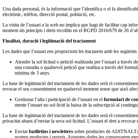
Una dada personal, és la informació que l’identifica o el fa identifica
electrònic, telèfon, direcció postal, població, etc.
La visita de l’usuari a la web no implica que hagi de facilitar cap info
moment als principis i drets recollits en el RGPD 2016/679 de 26 d
Finalitat, duració i legitimació del tractament
Les dades que l’usuari ens proporcioni les tractarem amb les següents f
Atendre la sol·licitud o petició realitzada per l’usuari a través d
una consulta o qualsevol petició que realitza a través del formul
mínima de 3 anys.
La base de legitimació del tractament de les dades serà el consentiment 
revocar el seu consentiment en qualsevol moment sense que això afecti l
Gestionar l’alta i participació de l’usuari en el
formulari de com
mente l’usuari no sol·liciti la baixa de la subscripció al conting
La base de legitimació del tractament de les dades serà el consentiment 
privacitat abans d’enviar la seva sol·licitud. L’usuari té dret a revoca
Enviar
butlletins i newletters
sobre productes de ADITNALTA PR
nostres productes i serveis. Aquestes dades les conservarem ment