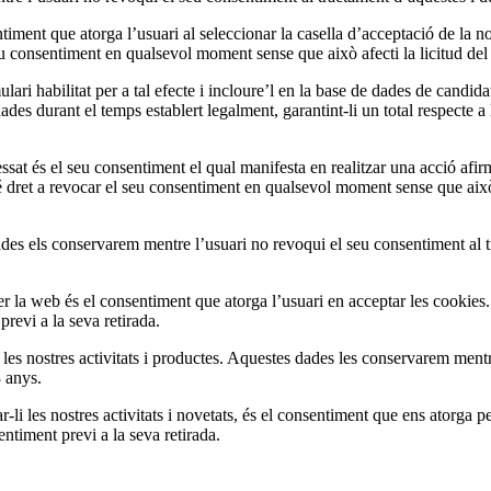
iment que atorga l’usuari al seleccionar la casella d’acceptació de la nos
 seu consentiment en qualsevol moment sense que això afecti la licitud del
mulari habilitat per a tal efecte i incloure’l en la base de dades de cand
ades durant el temps establert legalment, garantint-li un total respecte a 
ressat és el seu consentiment el qual manifesta en realitzar una acció afi
té dret a revocar el seu consentiment en qualsevol moment sense que això 
des els conservarem mentre l’usuari no revoqui el seu consentiment al tr
er la web és el consentiment que atorga l’usuari en acceptar les cookies
previ a la seva retirada.
 les nostres activitats i productes. Aquestes dades les conservarem ment
3 anys.
r-li les nostres activitats i novetats, és el consentiment que ens atorga 
ntiment previ a la seva retirada.