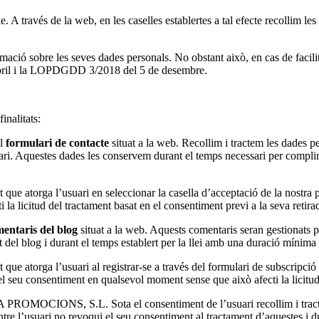
ble. A través de la web, en les caselles establertes a tal efecte recolli
rmació sobre les seves dades personals. No obstant això, en cas de facilit
’abril i la LOPDGDD 3/2018 del 5 de desembre.
inalitats:
el
formulari de contacte
situat a la web. Recollim i tractem les dades per
ari. Aquestes dades les conservem durant el temps necessari per complir l
que atorga l’usuari en seleccionar la casella d’acceptació de la nostra pol
a licitud del tractament basat en el consentiment previ a la seva retira
entaris del blog
situat a la web. Aquests comentaris seran gestionats 
ut del blog i durant el temps establert per la llei amb una duració mínima
que atorga l’usuari al registrar-se a través del formulari de subscripció a
r el seu consentiment en qualsevol moment sense que això afecti la licitud
OMOCIONS, S.L. Sota el consentiment de l’usuari recollim i tractem 
re l’usuari no revoqui el seu consentiment al tractament d’aquestes i d