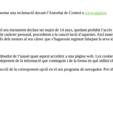
esentar una reclamació davant l’Autoritat de Control a
www.aepd.es
 el seu tractament declara ser major de 14 anys, quedant prohibit l’accés
aràcter personal, procedirem a la cancel·lació d’aquestes. Així mateix,
menors al seu càrrec que s’haguessin registrat falsejant la seva ide
dinador de l’usuari quan aquest accedeix a una pàgina web. Les cookie
depenent de la informació que continguin i de la forma en què utilitzi el 
elecció de la corresponent opció en el seu programa de navegador. Pot ob