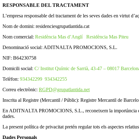
RESPONSABLE DEL TRACTAMENT
L’empresa responsable del tractament de les seves dades en virtut d’aqu
Nom de domini: residenciesgrupatlantida.cat
Nom comercial:
Residència Mas d’Anglí Residència Mas Piteu
Denominació social: ADITNALTA PROMOCIONS, S.L.
NIF: B64230758
Domicili social:
C/ Institut Químic de Sarrià, 43-47 – 08017 Barcelo
Telèfon:
934342299 934342255
Correu electrònic:
RGPD@grupatlantida.net
Inscrita al Registre (Mercantil / Públic): Registre Mercantil de Barc
En ADITNALTA PROMOCIONS, S.L., reconeixem la importància de proteg
dades.
La present política de privacitat pretén regular tots els aspectes relati
Dades Personals