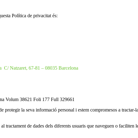
esta Política de privacitat és:
na C/ Natzaret, 67-81 – 08035 Barcelona
elona Volum 38621 Foli 177 Full 329661
ir la seva informació personal i estem compromesos a tractar-la amb
us al tractament de dades dels diferents usuaris que naveguen o faciliten l