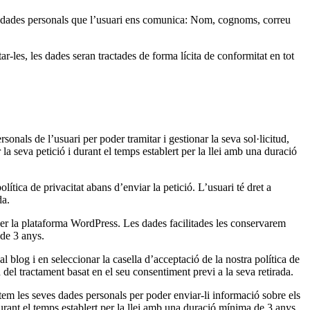
m les dades personals que l’usuari ens comunica: Nom, cognoms, correu
ar-les, les dades seran tractades de forma lícita de conformitat en tot
sonals de l’usuari per poder tramitar i gestionar la seva sol·licitud,
a seva petició i durant el temps establert per la llei amb una duració
ítica de privacitat abans d’enviar la petició. L’usuari té dret a
da.
per la plataforma WordPress. Les dades facilitades les conservarem
 de 3 anys.
l blog i en seleccionar la casella d’acceptació de la nostra política de
 del tractament basat en el seu consentiment previ a la seva retirada.
les seves dades personals per poder enviar-li informació sobre els
urant el temps establert per la llei amb una duració mínima de 3 anys.