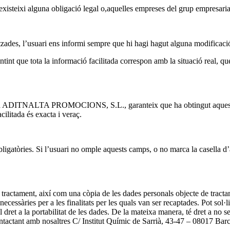
xisteixi alguna obligació legal o,aquelles empreses del grup empresarial p
ades, l’usuari ens informi sempre que hi hagi hagut alguna modificació 
ntint que tota la informació facilitada correspon amb la situació real, q
litat a ADITNALTA PROMOCIONS, S.L., garanteix que ha obtingut aquestes
cilitada és exacta i veraç.
ligatòries. Si l’usuari no omple aquests camps, o no marca la casella d’
tractament, així com una còpia de les dades personals objecte de tractament
ecessàries per a les finalitats per les quals van ser recaptades. Pot sol·li
 dret a la portabilitat de les dades. De la mateixa manera, té dret a no 
contactant amb nosaltres C/ Institut Químic de Sarrià, 43-47 – 08017 Ba