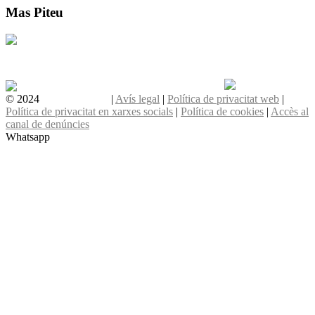
Mas Piteu
Contactar
93 434 22 55
© 2024
Grup Atlàntida
|
Avís legal
|
Política de privacitat web
|
Política de privacitat en xarxes socials
|
Política de cookies
|
Accès al
canal de denúncies
Whatsapp