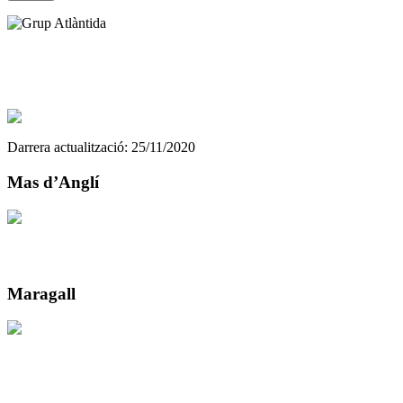
www.residenciesgrupatlantida.cat
info@residenciesgrupatlantida.cat
Darrera actualització: 25/11/2020
Mas d’Anglí
Contactar
93 434 22 99
Maragall
Contactar
931 311 666