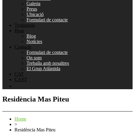
Galeria
Preus
Ubicació
Formulari de contacte
Testimonis
Blog
Blog
Notícies
Contacte
Formulari de contacte
On som
Treballa amb nosaltres
El Grup Atlàntida
CAT
CAST
Residència Mas Piteu
Home
>
Residència Mas Piteu