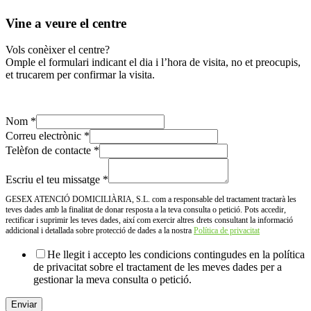
Vine a veure el centre
Vols conèixer el centre?
Omple el formulari indicant el dia i l’hora de visita, no et preocupis,
et trucarem per confirmar la visita.
Nom
*
Correu electrònic
*
Telèfon de contacte
*
Escriu el teu missatge
*
GESEX ATENCIÓ DOMICILIÀRIA, S.L. com a responsable del tractament tractarà les
teves dades amb la finalitat de donar resposta a la teva consulta o petició. Pots accedir,
rectificar i suprimir les teves dades, així com exercir altres drets consultant la informació
addicional i detallada sobre protecció de dades a la nostra
Política de privacitat
He llegit i accepto les condicions contingudes en la política
de privacitat sobre el tractament de les meves dades per a
gestionar la meva consulta o petició.
Enviar