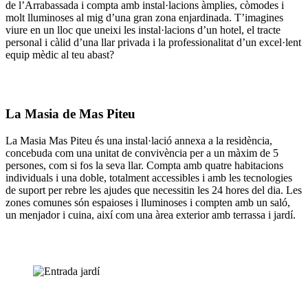
de l’Arrabassada i compta amb instal·lacions àmplies, còmodes i
molt lluminoses al mig d’una gran zona enjardinada. T’imagines
viure en un lloc que uneixi les instal·lacions d’un hotel, el tracte
personal i càlid d’una llar privada i la professionalitat d’un excel·lent
equip mèdic al teu abast?
La Masia de Mas Piteu
La Masia Mas Piteu és una instal·lació annexa a la residència,
concebuda com una unitat de convivència per a un màxim de 5
persones, com si fos la seva llar. Compta amb quatre habitacions
individuals i una doble, totalment accessibles i amb les tecnologies
de suport per rebre les ajudes que necessitin les 24 hores del dia. Les
zones comunes són espaioses i lluminoses i compten amb un saló,
un menjador i cuina, així com una àrea exterior amb terrassa i jardí.