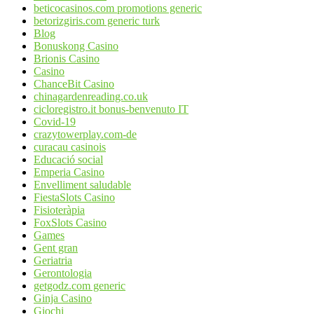
beticocasinos.com promotions generic
betorizgiris.com generic turk
Blog
Bonuskong Casino
Brionis Casino
Casino
ChanceBit Casino
chinagardenreading.co.uk
cicloregistro.it bonus-benvenuto IT
Covid-19
crazytowerplay.com-de
curacau casinois
Educació social
Emperia Casino
Envelliment saludable
FiestaSlots Casino
Fisioteràpia
FoxSlots Casino
Games
Gent gran
Geriatria
Gerontologia
getgodz.com generic
Ginja Casino
Giochi