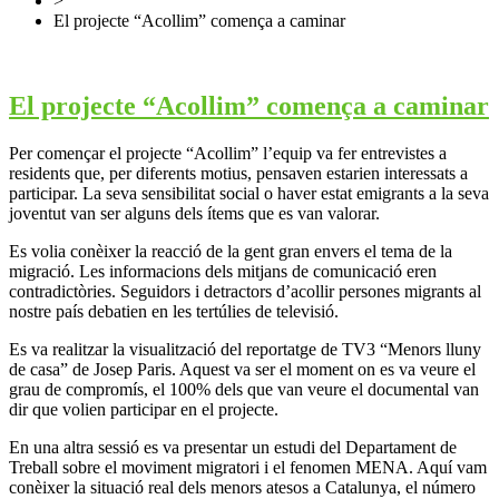
>
El projecte “Acollim” comença a caminar
El projecte “Acollim” comença a caminar
Per començar el projecte “Acollim” l’equip va fer entrevistes a
residents que, per diferents motius, pensaven estarien interessats a
participar. La seva sensibilitat social o haver estat emigrants a la seva
joventut van ser alguns dels ítems que es van valorar.
Es volia conèixer la reacció de la gent gran envers el tema de la
migració. Les informacions dels mitjans de comunicació eren
contradictòries. Seguidors i detractors d’acollir persones migrants al
nostre país debatien en les tertúlies de televisió.
Es va realitzar la visualització del reportatge de TV3 “Menors lluny
de casa” de Josep Paris. Aquest va ser el moment on es va veure el
grau de compromís, el 100% dels que van veure el documental van
dir que volien participar en el projecte.
En una altra sessió es va presentar un estudi del Departament de
Treball sobre el moviment migratori i el fenomen MENA. Aquí vam
conèixer la situació real dels menors atesos a Catalunya, el
número