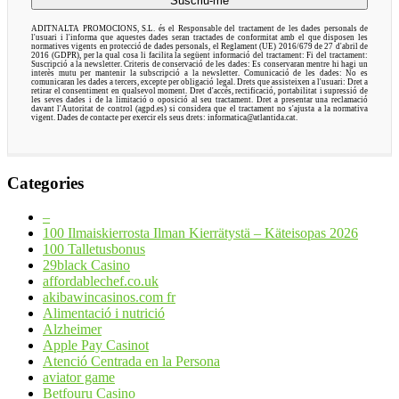
ADITNALTA PROMOCIONS, S.L. és el Responsable del tractament de les dades personals de
l'usuari i l'informa que aquestes dades seran tractades de conformitat amb el que disposen les
normatives vigents en protecció de dades personals, el Reglament (UE) 2016/679 de 27 d'abril de
2016 (GDPR), per la qual cosa li facilita la següent informació del tractament: Fi del tractament:
Suscripció a la newsletter. Criteris de conservació de les dades: Es conservaran mentre hi hagi un
interès mutu per mantenir la subscripció a la newsletter. Comunicació de les dades: No es
comunicaran les dades a tercers, excepte per obligació legal. Drets que assisteixen a l'usuari: Dret a
retirar el consentiment en qualsevol moment. Dret d'accés, rectificació, portabilitat i supressió de
les seves dades i de la limitació o oposició al seu tractament. Dret a presentar una reclamació
davant l'Autoritat de control (agpd.es) si considera que el tractament no s'ajusta a la normativa
vigent. Dades de contacte per exercir els seus drets: informatica@atlantida.cat.
Categories
–
100 Ilmaiskierrosta Ilman Kierrätystä – Käteisopas 2026
100 Talletusbonus
29black Casino
affordablechef.co.uk
akibawincasinos.com fr
Alimentació i nutrició
Alzheimer
Apple Pay Casinot
Atenció Centrada en la Persona
aviator game
Betfouru Casino