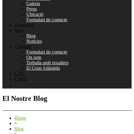
Galeria
Preus
Ubicació
Formulari de contacte
Testimonis
Blog
Blog
Notícies
Contacte
Formulari de contacte
On som
Treballa amb nosaltres
El Grup Atlàntida
CAT
CAST
El Nostre Blog
Home
>
Blog