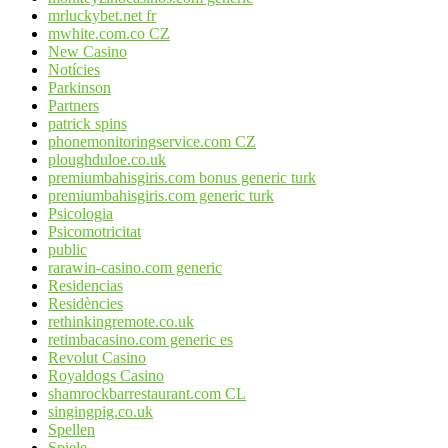
mrluckybet.net fr
mwhite.com.co CZ
New Casino
Notícies
Parkinson
Partners
patrick spins
phonemonitoringservice.com CZ
ploughduloe.co.uk
premiumbahisgiris.com bonus generic turk
premiumbahisgiris.com generic turk
Psicologia
Psicomotricitat
public
rarawin-casino.com generic
Residencias
Residències
rethinkingremote.co.uk
retimbacasino.com generic es
Revolut Casino
Royaldogs Casino
shamrockbarrestaurant.com CL
singingpig.co.uk
Spellen
Spiele